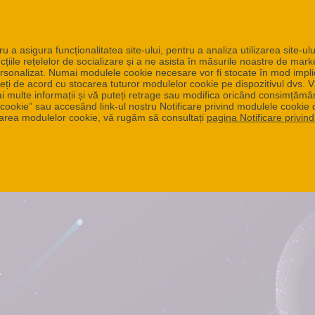
a asigura funcționalitatea site-ului, pentru a analiza utilizarea site-ului
funcțiile rețelelor de socializare și a ne asista în măsurile noastre de mark
ersonalizat. Numai modulele cookie necesare vor fi stocate în mod implici
eți de acord cu stocarea tuturor modulelor cookie pe dispozitivul dvs. V
ai multe informații și vă puteți retrage sau modifica oricând consimțămâ
 cookie” sau accesând link-ul nostru Notificare privind modulele cookie d
izarea modulelor cookie, vă rugăm să consultați
pagina Notificare privin
.