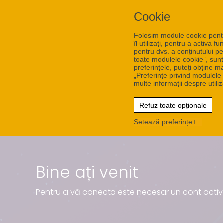
Cookie
Folosim module cookie pentru 
îl utilizați, pentru a activa 
pentru dvs. a conținutului p
toate modulele cookie”, sunt
preferințele, puteți obține m
„Preferințe privind modulele
multe informații despre util
Refuz toate opționale
Setează preferințe
Bine ați venit
Pentru a vă conecta este necesar un cont activ