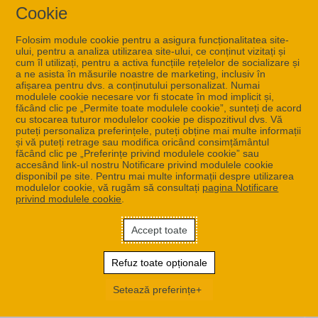
Cookie
Folosim module cookie pentru a asigura funcționalitatea site-
ului, pentru a analiza utilizarea site-ului, ce conținut vizitați și
cum îl utilizați, pentru a activa funcțiile rețelelor de socializare și
a ne asista în măsurile noastre de marketing, inclusiv în
afișarea pentru dvs. a conținutului personalizat. Numai
modulele cookie necesare vor fi stocate în mod implicit și,
făcând clic pe „Permite toate modulele cookie”, sunteți de acord
cu stocarea tuturor modulelor cookie pe dispozitivul dvs. Vă
Bine ați venit
puteți personaliza preferințele, puteți obține mai multe informații
și vă puteți retrage sau modifica oricând consimțământul
Pentru a vă conecta este necesar un cont activ.
făcând clic pe „Preferințe privind modulele cookie” sau
accesând link-ul nostru Notificare privind modulele cookie
disponibil pe site. Pentru mai multe informații despre utilizarea
modulelor cookie, vă rugăm să consultați
pagina Notificare
privind modulele cookie
.
Adresa de e-mail
Accept toate
Continuă
Refuz toate opționale
Setează preferințe